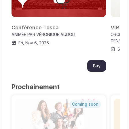
Conférence Tosca
VIRTUO
ANIMÉE PAR VÉRONIQUE AUDOLI
ORCHEST
GENEVIÈ
Fri, Nov 6, 2026
Sun, 
Buy
Prochainement
Coming soon