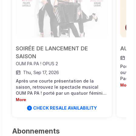
SOIRÉE DE LANCEMENT DE 
AU T
SAISON
Oct 
OUM PA PA ! OPUS 2
Pour vo
Thu, Sep 17, 2026
ouvertu
Pas de 
Après une courte présentation de la
l'entra
More
saison, retrouvez le spectacle musical
Comman
OUM PA PA ! porté par un quatuor féminin
comman
audacieux, où l’accordéon se met à rêver
More
place.
d’opéra et se frotte à la « grande musique
CHECK RESALE AVAILABILITY
avant l
». Une rencontre instrumentale inédite
Allerg
pour un récital de rêve, où Bizet côtoie
Yann Tiersen et Tchaïkovski tutoie
Abonnements
Piazzolla.