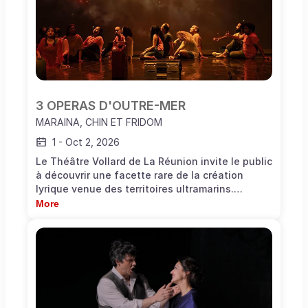
3 OPERAS D'OUTRE-MER
MARAINA, CHIN ET FRIDOM
1
-
Oct 2, 2026
Le Théâtre Vollard de La Réunion invite le public
à découvrir une facette rare de la création
lyrique venue des territoires ultramarins.
L’Opéra de Massy affirme son engagement en
More
faveur de la création ultramarine et de la
diversité des voix lyriques. À ce titre, il participe
au jury du concours Voix des Outre-mer et celui
des Voix d’Afrique. Ce projet s’inscrit dans une
volonté d’ouverture artistique et de dialogue
entre les cultures. Le spectacle réunit des
extraits de Maraina, Chin et Fridom, œuvres de