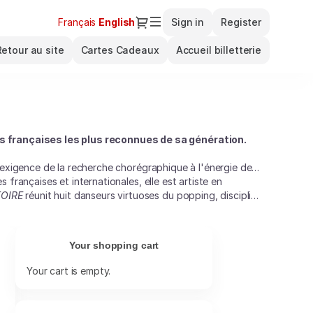
Dialog
Français
Current
English
Sign in
Register
Language
Retour au site
Cartes Cadeaux
Accueil billetterie
 françaises les plus reconnues de sa génération.
'exigence de la recherche chorégraphique à l'énergie des
françaises et internationales, elle est artiste en
OIRE
réunit huit danseurs virtuoses du popping, discipline
uvement.
ensemble, entre désir d'appartenance et quête
ssante et accessible, où la virtuosité
Your shopping cart
Your cart is empty.