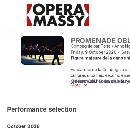
Performance
selection
[PROMENADE
OBLIGATOIRE]
-
Opéra
PROMENADE OBL
PROMENADE
de
OBLIGATOIRE
Compagnie par Terre / Anne N
Massy
Friday, 9 October 2026
Satu
Figure majeure de la danse 
Fondatrice de la Compagnie par 
cultures urbaines. Récompensée 
résidence de l'Opéra de Massy 
Créée en 2012 et devenue l'une
More
spectaculaire du hip-hop fondée
À la fois hypnotique et spectac
d'émancipation. Anne Nguyen tr
technique se met au service d
Performance selection
October 2026