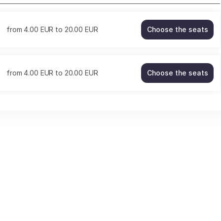
from
4
.
00
EUR
to
20
.
00
EUR
Choose the seats
PROMENADE
OBLIGATOIR
Fri
9
from
4
.
00
EUR
to
20
.
00
EUR
Choose the seats
Oct
PROMENADE
20:00
OBLIGATOIR
from
Sat
4.00
10
EUR
Oct
to
20:00
20.00
from
EUR
4.00
EUR
to
20.00
EUR