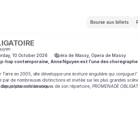
Bourse aux billets
IGATOIRE
guyen
rday, 10 October 2026
Opéra de Massy
Opera de Massy
hip-hop contemporaine, Anne Nguyen est l'une des chorégraphes
Terre en 2005, elle développe une écriture singulière qui conjugue l
par de nombreuses distinctions et invitée sur les plus grandes scènes 
depuis plusieurs saisons.
 des pièces emblématiques de son répertoire,
PROMENADE OBLIGAT
 sur les contractions musculaires, les illusions et la précision du mo
ulair
e, PROMENADE OBLIGATOIRE
interroge notre manière de vivre 
ansforme ici le langage du hip-hop en une fresque chorégraphique pui
'une réflexion profondément humaine.